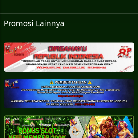
Promosi Lainnya