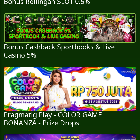
Bonus Rollingan SLOT 0.5%
Bonus Cashback Sportbooks & Live
Casino 5%
Pragmatig Play - COLOR GAME
BONANZA - Prize Drops