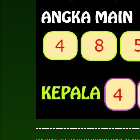
=====================================