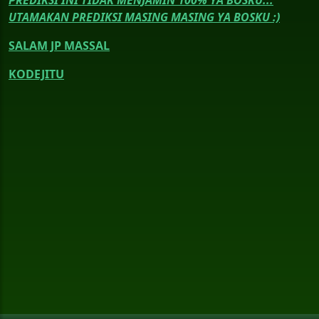
UTAMAKAN PREDIKSI MASING MASING YA BOSKU :)
SALAM JP MASSAL
KODEJITU