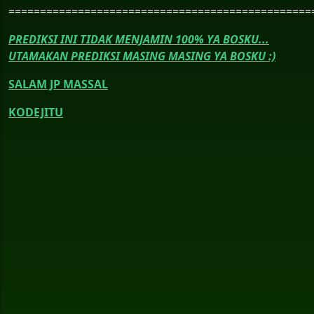
================================================
PREDIKSI INI TIDAK MENJAMIN 100% YA BOSKU...
UTAMAKAN PREDIKSI MASING MASING YA BOSKU :)
SALAM JP MASSAL
KODEJITU