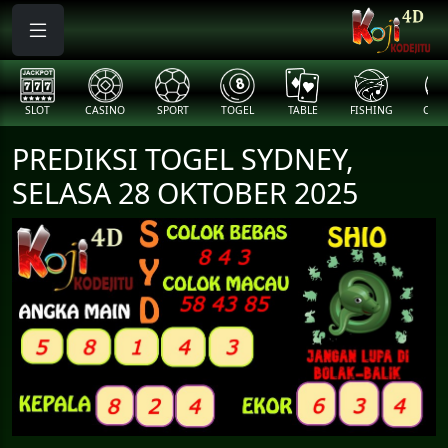
SLOT
CASINO
SPORT
TOGEL
TABLE
FISHING
COCK
PREDIKSI TOGEL SYDNEY,
SELASA 28 OKTOBER 2025