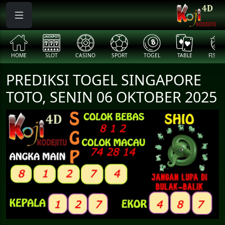
HOME
SLOT
CASINO
SPORT
TOGEL
TABLE
FISHI
PREDIKSI TOGEL SINGAPORE
TOTO, SENIN 06 OKTOBER 2025