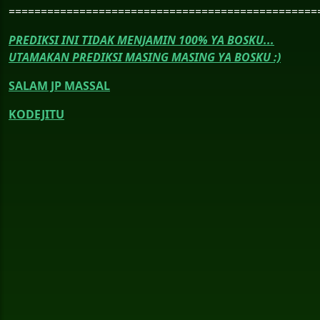
================================================
PREDIKSI INI TIDAK MENJAMIN 100% YA BOSKU...
UTAMAKAN PREDIKSI MASING MASING YA BOSKU :)
SALAM JP MASSAL
KODEJITU