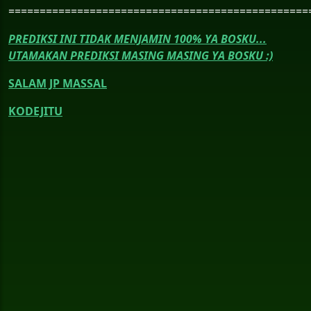
================================================
PREDIKSI INI TIDAK MENJAMIN 100% YA BOSKU...
UTAMAKAN PREDIKSI MASING MASING YA BOSKU :)
SALAM JP MASSAL
KODEJITU