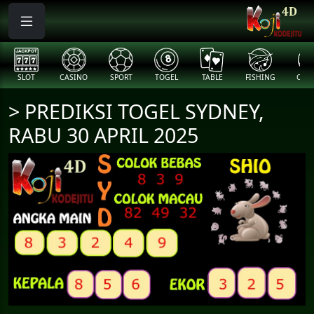
SLOT
CASINO
SPORT
TOGEL
TABLE
FISHING
COCK
> PREDIKSI TOGEL SYDNEY,
RABU 30 APRIL 2025