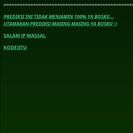
================================================
PREDIKSI INI TIDAK MENJAMIN 100% YA BOSKU...
UTAMAKAN PREDIKSI MASING MASING YA BOSKU :)
SALAM JP MASSAL
KODEJITU