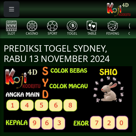
SLOT
CASINO
SPORT
TOGEL
TABLE
FISHING
COCK
PREDIKSI TOGEL SYDNEY,
RABU 13 NOVEMBER 2024