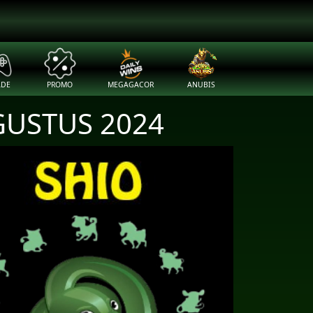
ADE
PROMO
MEGAGACOR
ANUBIS
AGUSTUS 2024