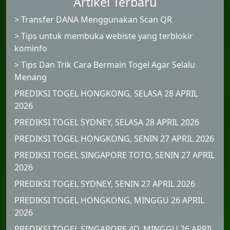
Artikel Terbaru
> Transfer DANA Menggunakan Scan QR
> Tips untuk membuka webiste yang terblokir
kominfo
> Tips Dan Trik Cara Bermain Togel Agar Selalu
Menang
PREDIKSI TOGEL HONGKONG, SELASA 28 APRIL
2026
PREDIKSI TOGEL SYDNEY, SELASA 28 APRIL 2026
PREDIKSI TOGEL HONGKONG, SENIN 27 APRIL 2026
PREDIKSI TOGEL SINGAPORE TOTO, SENIN 27 APRIL
2026
PREDIKSI TOGEL SYDNEY, SENIN 27 APRIL 2026
PREDIKSI TOGEL HONGKONG, MINGGU 26 APRIL
2026
PREDIKSI TOGEL SINGAPORE 4D, MINGGU 26 APRIL