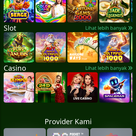
Slot
Lihat lebih banyak
Casino
Lihat lebih banyak
Provider Kami