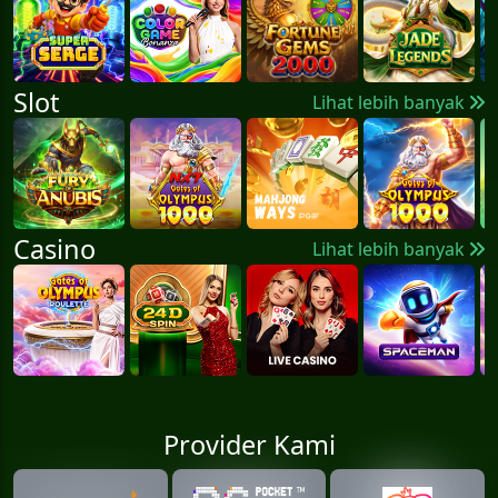
Slot
Lihat lebih banyak
Casino
Lihat lebih banyak
Provider Kami