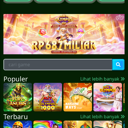
Populer
Lihat lebih banyak
Terbaru
Lihat lebih banyak