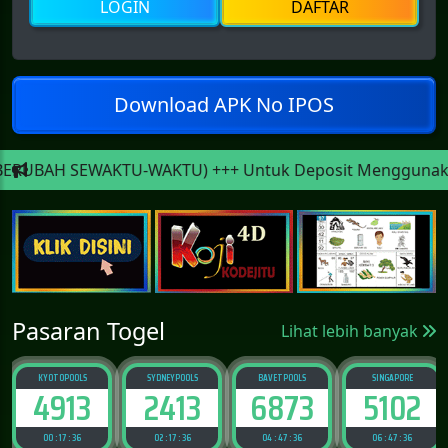
LOGIN
DAFTAR
Download APK No IPOS
WAKTU-WAKTU) +++ Untuk Deposit Menggunakan EDC akan dip
Pasaran Togel
Lihat lebih banyak
SYDNEYPOOLS
BAVETPOOLS
SINGAPORE
KOJIPOOLS
2413
6873
5102
7801
02 : 17 : 35
04 : 47 : 35
06 : 47 : 35
08 : 47 : 35