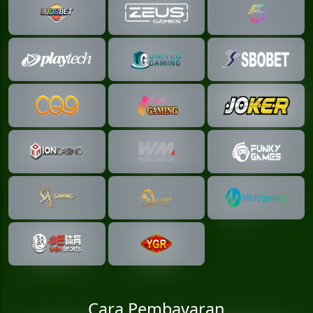
Cara Pembayaran