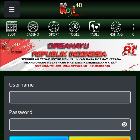
SLOT
CASINO
SPORT
TOGEL
TABLE
FISHING
COCK
Username
Password